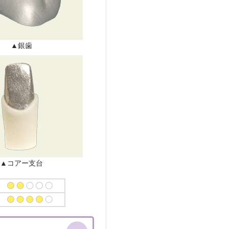
▲銀歯
▲コアー支台