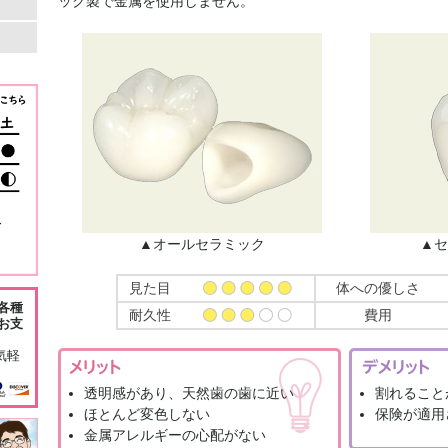
ック製で金属を使用しません。
▲オールセラミック
▲セ
見た目
体への優しさ
各種
耐久性
費用
お支
気軽
透明感があり、天然歯の歯に近い
割れること
ほとんど変色しない
保険が適用
金属アレルギーの心配がない