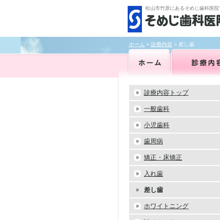
松山市竹原にあるそめじ歯科医院
ホーム
>
診療内容
> 差し歯
診療内容トップ
一般歯科
小児歯科
歯周病
矯正・床矯正
入れ歯
差し歯
ホワイトニング